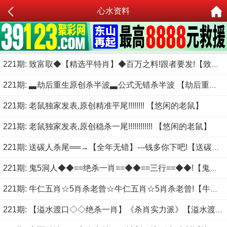
心水资料
221期: 致富取◆【精选平特肖】◆百万之料!跟者要发!【致富取胜】
221期: ▃劫后重生原创杀半波▃公式无错杀半波 【劫后重生】
221期: 老鼠独家发表,原创精准平尾!!!!!!!! 【悠闲的老鼠】
221期: 老鼠独家发表,原创稳杀一尾!!!!!!!!!!!! 【悠闲的老鼠】
221期: 送碳人杀尾══→【全年无错】---钱多你下吧!【送碳人】
221期: 鬼5洞人◆◆==绝杀一肖==◆◆==三行==◆◆!【鬼谷洞人】
221期: 牛仁五肖☆5肖杀老曾☆牛仁五肖☆5肖杀老曾!【牛仁五肖】
221期: 【溢水渡口◇◇绝杀一肖】《杀肖实力派》【溢水渡口】