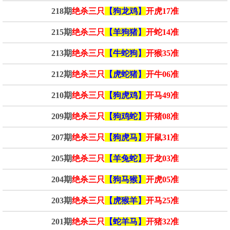
218期
绝杀三只
【狗龙鸡】
开虎17准
215期
绝杀三只
【羊狗猪】
开蛇14准
213期
绝杀三只
【牛蛇狗】
开猴35准
212期
绝杀三只
【虎蛇猪】
开牛06准
210期
绝杀三只
【狗虎鸡】
开马49准
209期
绝杀三只
【狗鸡蛇】
开猪08准
207期
绝杀三只
【狗虎马】
开鼠31准
205期
绝杀三只
【羊兔蛇】
开龙03准
204期
绝杀三只
【狗马猴】
开虎05准
203期
绝杀三只
【虎猴羊】
开马25准
201期
绝杀三只
【蛇羊马】
开猪32准