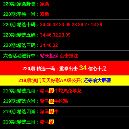
220期:家禽野兽：
家禽
220期:平特一肖：
双数
220期:精选十码：
34.46.32.23.09.28.26.27.18.29
220期:精选五码：
34.46.32.23.09
220期:精选三码：
34.46.32
六合活动进行中：
站长担保
点击投注
34
220期:精选一码：重拳出击-
-信心十足
219期:澳门天天好彩AA级公开;
还等啥大胆砸
219期:精选九肖：
猪马
鼠
牛蛇鸡兔羊龙
219期:精选六肖：
猪马
鼠
牛蛇鸡
219期:精选四肖：
猪马
鼠
牛
219期:精选三肖：
猪马
鼠