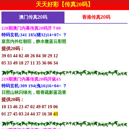
天天好彩【传真20码】
澳门传真20码
香港传真20码
220期澳门内幕传真20码开？00
特码玄机:341 185(猪32)14+07= ？
皇宫内外红朝臣，静水微蓝云彩照
提供20码：
39 03 44 02 40 26 04 30 29 12
05 33 49 18 27 11 35 36 06 34
219期澳门内幕传真20码开鼠43
特码玄机:309 194(兔16)16+04= ？
日照山林闪绿光，暗香疏影蓝花香
提供20码：
10 13 46 23 47 02 49 07 19 06
01 27 45 03 24 44 37 16 38
43