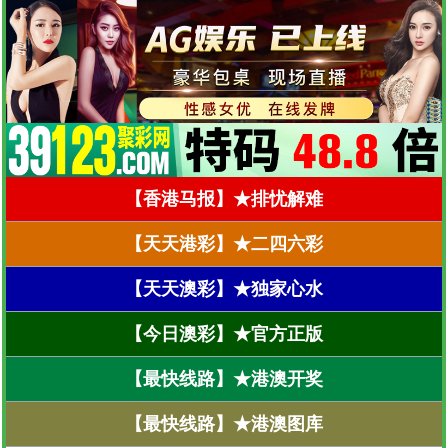
【香港马报】★排忧解难
【天天港彩】★二四六彩
【天天澳彩】★独家心水
【今日澳彩】★官方正版
【最快线路】★港澳开奖
【最快线路】★港澳图库