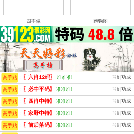
四不像
跑狗图
〖六肖12码〗
马到功成
:
准准准!
高手贴
〖必中平码〗
马到功成
:
准准准!
高手贴
〖四肖中特〗
马到功成
:
准准准!
高手贴
〖家野中特〗
马到功成
:
准准准!
高手贴
〖前后落码〗
马到功成
:
准准准!
高手贴