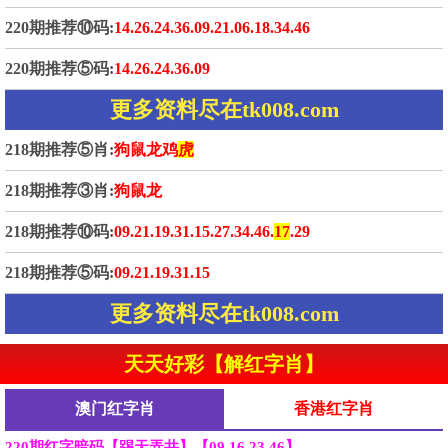
220期推荐⑩码:
14.26.24.36.09.21.06.18.34.46
220期推荐⑤码:
14.26.24.36.09
更多资料尽在tk008.com
218期推荐⑤肖:
狗鼠龙鸡
虎
218期推荐③肖:
狗鼠龙
218期推荐⑩码:
09.21.19.31.15.27.34.46.
17
.29
218期推荐⑤码:
09.21.19.31.15
更多资料尽在tk008.com
天天好彩【解红字肖】
澳门红字肖
香港红字肖
220期红字暗码【踢天弄井】【09 16 23 46】