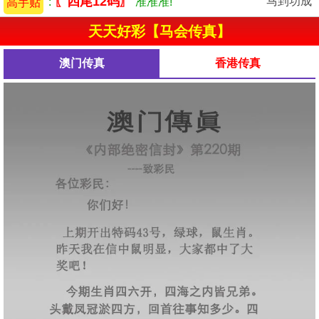
〖四尾12码〗
马到功成
:
准准准!
高手贴
天天好彩【马会传真】
澳门传真
香港传真