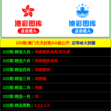
220期:澳门天天好彩AA级公开;
还等啥大胆砸
220期:精选九肖：
鸡猪猴狗兔蛇龙牛虎
220期:精选六肖：
鸡猪猴狗兔蛇
220期:精选四肖：
鸡猪猴狗
220期:精选三肖：
鸡猪猴
220期:精选二肖：
鸡猪
220期:精选一肖：
鸡
220期:精选尾数：
6.2.0.1.5