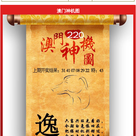
澳门神机图