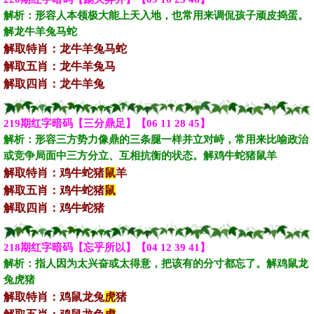
解析：‌‌形容人本领极大能上天入地，也常用来调侃孩子顽皮捣蛋。
解龙牛羊兔马蛇‌‌‌‌‌‌‌
解取特肖：龙牛羊兔马蛇
解取五肖：龙牛羊兔马
解取四肖：龙牛羊兔
219期红字暗码【三分鼎足】【06 11 28 45】
解析：‌‌形容三方势力像鼎的三条腿一样并立对峙，常用来比喻政治
或竞争局面中三方分立、互相抗衡的状态。解鸡牛蛇猪鼠羊‌‌‌‌‌‌‌
解取特肖：鸡牛蛇猪
鼠
羊
解取五肖：鸡牛蛇猪
鼠
解取四肖：鸡牛蛇猪
218期红字暗码【忘乎所以】【04 12 39 41】
解析：‌‌指人因为太兴奋或太得意，把该有的分寸都忘了。解鸡鼠龙
兔虎猪‌‌‌‌‌‌‌
解取特肖：鸡鼠龙兔
虎
猪