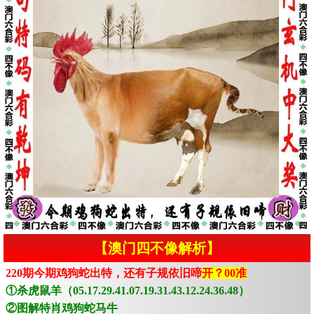
【澳门四不像解析】
220期今期鸡狗蛇出特，还有子规依旧啼
开？00准
①杀虎鼠羊（05.17.29.41.07.19.31.43.12.24.36.48）
②图解特肖鸡狗蛇马牛