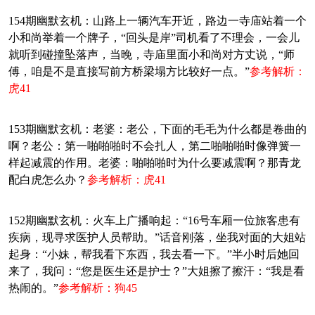
154期幽默玄机：山路上一辆汽车开近，路边一寺庙站着一个
小和尚举着一个牌子，“回头是岸”司机看了不理会，一会儿
就听到碰撞坠落声，当晚，寺庙里面小和尚对方丈说，“师
傅，咱是不是直接写前方桥梁塌方比较好一点。”
参考解析：
虎41
153期幽默玄机：老婆：老公，下面的毛毛为什么都是卷曲的
啊？老公：第一啪啪啪时不会扎人，第二啪啪啪时像弹簧一
样起减震的作用。老婆：啪啪啪时为什么要减震啊？那青龙
配白虎怎么办？
参考解析：虎41
152期幽默玄机：火车上广播响起：“16号车厢一位旅客患有
疾病，现寻求医护人员帮助。”话音刚落，坐我对面的大姐站
起身：“小妹，帮我看下东西，我去看一下。”半小时后她回
来了，我问：“您是医生还是护士？”大姐擦了擦汗：“我是看
热闹的。”
参考解析：狗45