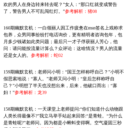
欢的男人在身边转来转去呢？”女人：“那口红就变成警告
了，警告男人不可乱闯红灯。”
参考解析：猪08
160期幽默玄机：一白领丽人因工作疲惫在msn签名上戏称求
包养，众男同事纷纷打电话询价，更有精明者咨询包年，包
月多少钱诸如此类问题；最后只一才子俘获丽人芳心，他
问：请问能按流量计算么？众评论：这啥情况？男人的流量
还是女人的。
参考解析：蛇02
159期幽默玄机：老师问小明：“国王怎样称呼自己？”小明不
假思索地说：“寡人。”老师又问小明：“皇后怎样称呼自
己？”小明想了半天也没想出来，后来，他破口而出：“寡
妇！”
参考解析：龙39
158期幽默玄机：一天课堂上老师提问:“你们知道什么动物跟
人类长得最像不?”我立马举手站起来回答:“是青蛙。“为什么
是青蛙呢?”老师问。因为都是小蝌蚪变得啊。空气凝固三秒