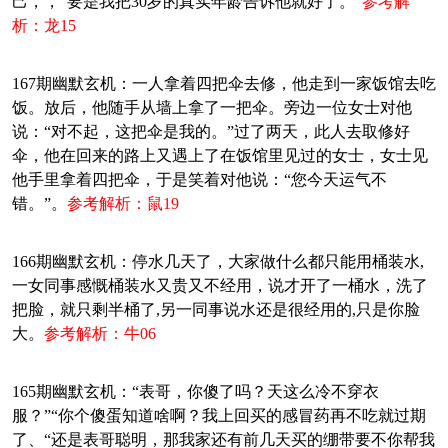
己，，“要是我把30岁的真实年龄告诉他就好了。”
参考解
析：龙15
167期幽默玄机：一人拿着四把伞去修，他走到一家饭馆去吃
饭。放后，他随手从墙上拿了一把伞。旁边一位女士对他
说：“对不起，这把伞是我的。”过了两天，此人去取修好
伞，他在回来的路上又遇上了在饭馆里见过的女士，女士见
他手里拿着四把伞，于是笑着对他说：“您今天运气不
错。”。
参考解析：鼠19
166期幽默玄机：停水几天了，大家做什么都只能用桶装水,
一女同事感慨桶装水又贵又不经用，说才开了一桶水，洗了
把脸，就只剩半桶了,另一同事说水还是很经用的,只是你脸
大。
参考解析：牛06
165期幽默玄机：“表哥，你傻了吗？天这么冷不穿衣
服？”“你个傻蛋知道啥啊？我上回买的感冒药再不吃就过期
了、“还是表哥聪明，那我家还有前几天买的绷带要不你帮我