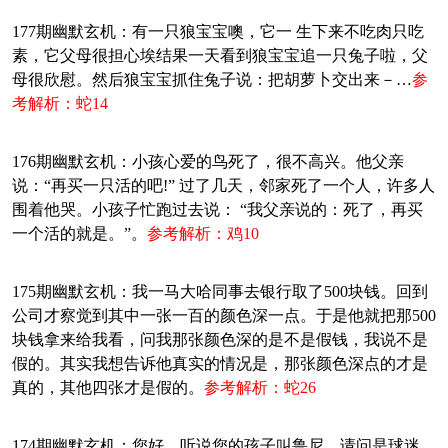
177期幽默玄机：有一只狼宝宝噢，它一 生下来不吃肉只吃
素，它父母很担心埃结果一天看到狼宝宝追一只兔子啦，父
母很欣慰。然后狼宝宝抓住兔子说：把胡萝卜交出来－…
参
考解析：蛇14
176期幽默玄机：小孩心爱的鸟死了，很不高兴。他父亲
说：“再买一只活的吧!” 过了几天，邻家死了一个人，许多人
围着他哭。小孩子忙跑过去说： “我父亲说的：死了，再买
一个活的就是。”。
参考解析：鸡10
175期幽默玄机：我一马大哈同事去银行取了500块钱。回到
公司才察觉到其中一张一百的颜色深一点。于是他就把那500
块钱拿来给我看，问我那张颜色深的是不是假钱，我说不是
假的。其实我想告诉他真实的情况是，那张颜色深点的才是
真的，其他四张才是假的。
参考解析：蛇26
174期幽默玄机：您好，听说您的孩子叫鲁尼，请问是球迷