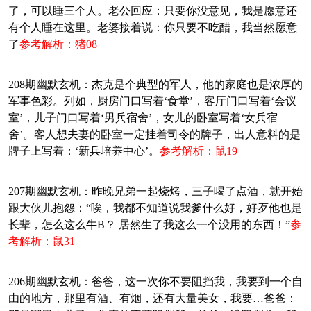
了，可以睡三个人。老公回应：只要你没意见，我是愿意还
有个人睡在这里。老婆接着说：你只要不吃醋，我当然愿意
了
参考解析：猪08
208期幽默玄机：杰克是个典型的军人，他的家庭也是浓厚的
军事色彩。列如，厨房门口写着‘食堂’，客厅门口写着‘会议
室’，儿子门口写着‘男兵宿舍’，女儿的卧室写着‘女兵宿
舍’。客人想夫妻的卧室一定挂着司令的牌子，出人意料的是
牌子上写着：‘新兵培养中心’。
参考解析：鼠19
207期幽默玄机：昨晚兄弟一起烧烤，三子喝了点酒，就开始
跟大伙儿抱怨：“唉，我都不知道说我爹什么好，好歹他也是
长辈，怎么这么牛B？ 居然生了我这么一个没用的东西！”
参
考解析：鼠31
206期幽默玄机：爸爸，这一次你不要阻挡我，我要到一个自
由的地方，那里有酒、有烟，还有大量美女，我要…爸爸：