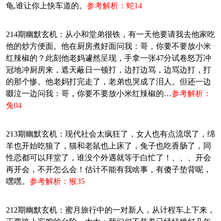
龟,谁让你上快车道的。
参考解析：蛇14
214期幽默玄机：从小和堂弟很铁，有一天他要请我去他家吃
他的炒方便面。他在厨房煮好面问我：哥，你要不要放小米
红辣椒的？此刻他老妈遽然呈现，手拿一张47分试卷怒万冲
冠地冲厨房来，遮天蔽日一顿打，边打边骂，边骂边打，打
的那个惨。他老妈打完走了，老弟也哭成了泪人。但还一边
啜泣一边问我：哥，你要不要放小米红辣椒的…
参考解析：
兔04
213期幽默玄机：现代社会太疯狂了，女人也有点流氓了，绵
羊也开始吃狼了，猫和老鼠也上床了，兔子也吃香肠了，同
性恋都可以拜堂了，谁没个外遇就等于白忙了！、、、开会
再开会，不开怎么会！估计不能有我啥事，有傻子垫背呢，
嘿嘿。
参考解析：猴35
212期幽默玄机：蜜月旅行中的一对新人，从计程车上下来，