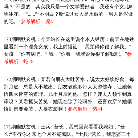
吗？“不是的，其实我只是一个文学爱好者，我还有个女儿叫
鲁冰花。”“......”“不明白？听说过女人是水做的，男人是泥做
的吧。”
参考解析：虎41
173期幽默玄机：今天站长在这里说个本人经历：前天在地铁
里看到一个漂亮女孩，我上前搭讪：“我觉得你很了解我。”
女孩：“你有病吧。” 我：“你看，我就说你很了解我吧。”
参
考解析：蛇26
172期幽默玄机：某君向朋友大吐苦水，说太太好饮好食，每
到月底，总是入不敷出。朋友教他多带太太游佛寺，让她领
悟四大皆空的道理。几个月后问他：怎样？嫂夫人领悟到真
谛没？某君摇头苦笑：她现在除了吃喝外，还喜欢穿？她领
悟到佛要金装，人要衣装啊！
参考解析：猪44
171期幽默玄机：士兵:“营长，我想回家看看我媳妇，”营
长:“不行你才来七个月不能离队。”士兵:“营长，我老婆三个