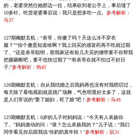
的，老婆突然往她那边一拉，结果砍到老公手上，事后缝了
10多针。吃货老婆事后说：我只是想多吃一点。
参考解析：
马37
127期幽默玄机：“表哥，你傻了吗？天这么冷不穿衣
服？”“你个傻蛋知道啥啊？我上回买的感冒药再不吃就过期
了、“还是表哥聪明，那我家还有前几天买的绷带要不你帮我
把腿砸断吧，要不也快过期了”“有表哥在就不怕过不好日
子."
参考解析：狗45
126期幽默玄机：自从我结婚之后我妈再也没有对我唠叨过，
每天除了看电视剧就是跳广场舞，气色明显好太多了，这就
是人们常说的“娶了媳妇，旺了娘”吧！
参考解析：马49
125期幽默玄机：6岁的儿子对妈妈说：“今天有人表扬你
了。”妈妈激动的问：“谁？怎么表扬我的？”儿子说：“我们
同学看见你后跟我说‘你奶奶真年轻！’
参考解析：鼠31