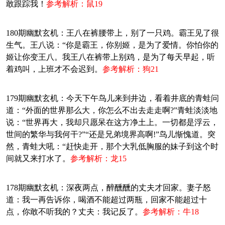
敢跟踪我！
参考解析：鼠19
180期幽默玄机：王八在裤腰带上，别了一只鸡。霸王见了很
生气。王八说：“你是霸王，你别姬，是为了爱情。你怕你的
姬让你变王八。我王八在裤带上别鸡，是为了每天早起，听
着鸡叫，上班才不会迟到。
参考解析：狗21
179期幽默玄机：今天下午鸟儿来到井边，看着井底的青蛙问
道：“外面的世界那么大，你怎么不出去走走啊?”青蛙淡淡地
说：“世界再大，我却只愿呆在这方净土上。一切都是浮云，
世间的繁华与我何干?”“还是兄弟境界高啊!”鸟儿惭愧道。突
然，青蛙大吼：“赶快走开，那个大乳低胸服的妹子到这个时
间就又来打水了。
参考解析：龙15
178期幽默玄机：深夜两点，醉醺醺的丈夫才回家。妻子怒
道：我一再告诉你，喝酒不能超过两瓶，回家不能超过十
点，你敢不听我的？丈夫：我记反了。
参考解析：牛18