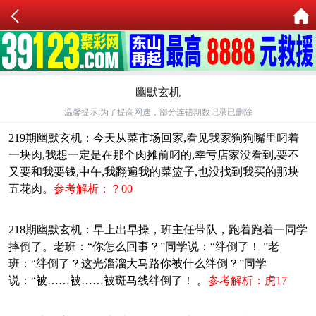
幽默玄机
温馨提示:为了提高网速，部分连错期数记录已删除
219期幽默玄机：今天从菜市场回家,看见我家狗狗嘴里叼着
一块肉,我想一定是在那个肉摊前叼的,幸亏店家没看到,要不
又要和我要钱,中午,我翻遍我的菜篮子,也没找到我买的那块
五花肉。
参考解析：？00
218期幽默玄机：早上出早操，班主任带队，跑着跑着一同学
摔倒了。老班：“你怎么回事？”同学说：“绊倒了！ ”老
班：“绊倒了？这光溜溜大马路你被什么绊倒？”同学
说：“被……被……被斑马线绊倒了！ 。
参考解析：虎17