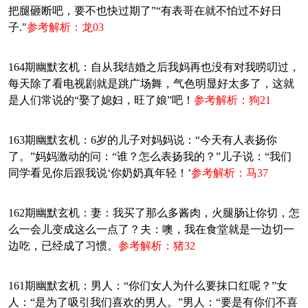
把腿砸断吧，要不也快过期了”“有表哥在就不怕过不好日
子."
参考解析：龙03
164期幽默玄机：自从我结婚之后我妈再也没有对我唠叨过，
每天除了看电视剧就是跳广场舞，气色明显好太多了，这就
是人们常说的“娶了媳妇，旺了娘”吧！
参考解析：狗21
163期幽默玄机：6岁的儿子对妈妈说：“今天有人表扬你
了。”妈妈激动的问：“谁？怎么表扬我的？”儿子说：“我们
同学看见你后跟我说‘你奶奶真年轻！’
参考解析：马37
162期幽默玄机：妻：我买了那么多酱肉，火腿肠让你切，怎
么一会儿变成这么一点了？夫：噢，我在食堂就是一边切一
边吃，已经成了习惯。
参考解析：猪32
161期幽默玄机：男人：“你们女人为什么要抹口红呢？”女
人：“是为了吸引我们喜欢的男人。”男人：“要是有你们不喜