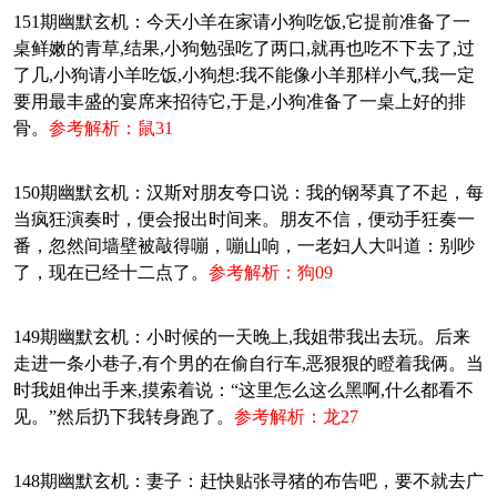
151期幽默玄机：今天小羊在家请小狗吃饭,它提前准备了一
桌鲜嫩的青草,结果,小狗勉强吃了两口,就再也吃不下去了,过
了几,小狗请小羊吃饭,小狗想:我不能像小羊那样小气,我一定
要用最丰盛的宴席来招待它,于是,小狗准备了一桌上好的排
骨。
参考解析：鼠31
150期幽默玄机：汉斯对朋友夸口说：我的钢琴真了不起，每
当疯狂演奏时，便会报出时间来。朋友不信，便动手狂奏一
番，忽然间墙壁被敲得嘣，嘣山响，一老妇人大叫道：别吵
了，现在已经十二点了。
参考解析：狗09
149期幽默玄机：小时候的一天晚上,我姐带我出去玩。后来
走进一条小巷子,有个男的在偷自行车,恶狠狠的瞪着我俩。当
时我姐伸出手来,摸索着说：“这里怎么这么黑啊,什么都看不
见。”然后扔下我转身跑了。
参考解析：龙27
148期幽默玄机：妻子：赶快贴张寻猪的布告吧，要不就去广