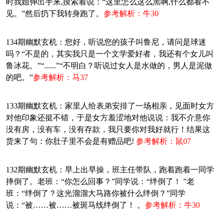
时我姐伸出手来,摸索着说：“这里怎么这么黑啊,什么都看不
见。”然后扔下我转身跑了。
参考解析：牛30
134期幽默玄机：您好，听说您的孩子叫鲁尼，请问是球迷
吗？“不是的，其实我只是一个文学爱好者，我还有个女儿叫
鲁冰花。”“......”“不明白？听说过女人是水做的，男人是泥做
的吧。”
参考解析：马37
133期幽默玄机：家里人给表弟安排了一场相亲，见面时女方
对他印象还挺不错，于是女方羞涩地对他说说：我不介意你
没有房，没有车，没有存款，我只要你对我好就行！结果这
货来了句：你肚子里不会是有赠品吧!
参考解析：鼠07
132期幽默玄机：早上出早操，班主任带队，跑着跑着一同学
摔倒了。老班：“你怎么回事？”同学说：“绊倒了！ ”老
班：“绊倒了？这光溜溜大马路你被什么绊倒？”同学
说：“被……被……被斑马线绊倒了！ 。
参考解析：牛30