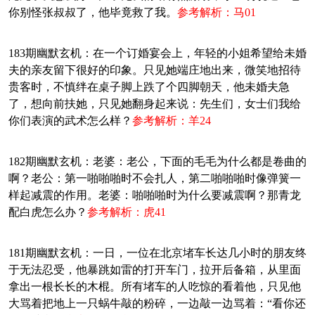
你别怪张叔叔了，他毕竟救了我。
参考解析：马01
183期幽默玄机：在一个订婚宴会上，年轻的小姐希望给未婚
夫的亲友留下很好的印象。只见她端庄地出来，微笑地招待
贵客时，不慎绊在桌子脚上跌了个四脚朝天，他未婚夫急
了，想向前扶她，只见她翻身起来说：先生们，女士们我给
你们表演的武术怎么样？
参考解析：羊24
182期幽默玄机：老婆：老公，下面的毛毛为什么都是卷曲的
啊？老公：第一啪啪啪时不会扎人，第二啪啪啪时像弹簧一
样起减震的作用。老婆：啪啪啪时为什么要减震啊？那青龙
配白虎怎么办？
参考解析：虎41
181期幽默玄机：一日，一位在北京堵车长达几小时的朋友终
于无法忍受，他暴跳如雷的打开车门，拉开后备箱，从里面
拿出一根长长的木棍。所有堵车的人吃惊的看着他，只见他
大骂着把地上一只蜗牛敲的粉碎，一边敲一边骂着：“看你还