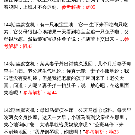
着鸡叫，上班才不会迟到。
参考解析：虎05
144期幽默玄机：有一只狼宝宝噢，它一 生下来不吃肉只吃
素，它父母很担心埃结果一天看到狼宝宝追一只兔子啦，父
母很欣慰。然后狼宝宝抓住兔子说：把胡萝卜交出来－…
参
考解析：鼠43
143期幽默玄机：某某妻子外出讨债久没回，几个月后妻子却
空手而归。老公就生气地说：你真无能！妻子不服地说：我
虽然没有要到钱，但是我把老板的孩子带回来了！老公大
喜，问道：人呢？妻子拍一拍肚子，说：放心吧，在这里面
关着呢！
参考解析：猪44
142期幽默玄机：母斑马瘫痪在床，公斑马悉心照料。每天早
晚两次全身按摩。这天一大早，小斑马看到父亲坐在那里，
关心地询问“爸，大清早就给我妈按摩呢？”公斑马停下来，
不耐烦地回：“我弹钢琴呢，你瞎啊！”
参考解析：猴23