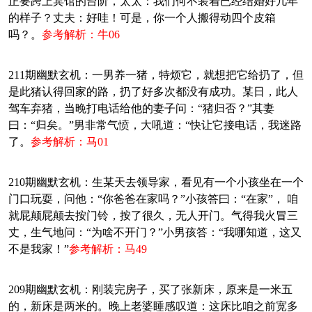
正要跨上宾馆的台阶，太太：我们何不装着已经结婚好几年
的样子？丈夫：好哇！可是，你一个人搬得动四个皮箱
吗？。
参考解析：牛06
211期幽默玄机：一男养一猪，特烦它，就想把它给扔了，但
是此猪认得回家的路，扔了好多次都没有成功。某日，此人
驾车弃猪，当晚打电话给他的妻子问：“猪归否？”其妻
曰：“归矣。”男非常气愤，大吼道：“快让它接电话，我迷路
了。
参考解析：马01
210期幽默玄机：生某天去领导家，看见有一个小孩坐在一个
门口玩耍，问他：“你爸爸在家吗？”小孩答曰：“在家”， 咱
就屁颠屁颠去按门铃，按了很久，无人开门。气得我火冒三
丈，生气地问：“为啥不开门？”小男孩答：“我哪知道，这又
不是我家！”
参考解析：马49
209期幽默玄机：刚装完房子，买了张新床，原来是一米五
的，新床是两米的。晚上老婆睡感叹道：这床比咱之前宽多