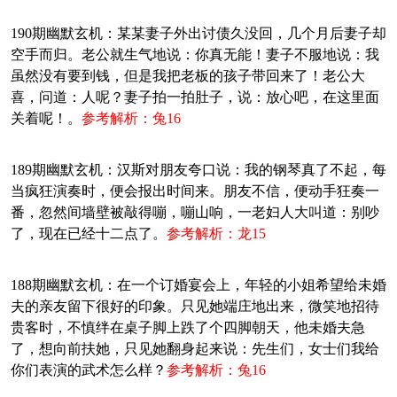
190期幽默玄机：某某妻子外出讨债久没回，几个月后妻子却
空手而归。老公就生气地说：你真无能！妻子不服地说：我
虽然没有要到钱，但是我把老板的孩子带回来了！老公大
喜，问道：人呢？妻子拍一拍肚子，说：放心吧，在这里面
关着呢！。
参考解析：兔16
189期幽默玄机：汉斯对朋友夸口说：我的钢琴真了不起，每
当疯狂演奏时，便会报出时间来。朋友不信，便动手狂奏一
番，忽然间墙壁被敲得嘣，嘣山响，一老妇人大叫道：别吵
了，现在已经十二点了。
参考解析：龙15
188期幽默玄机：在一个订婚宴会上，年轻的小姐希望给未婚
夫的亲友留下很好的印象。只见她端庄地出来，微笑地招待
贵客时，不慎绊在桌子脚上跌了个四脚朝天，他未婚夫急
了，想向前扶她，只见她翻身起来说：先生们，女士们我给
你们表演的武术怎么样？
参考解析：兔16