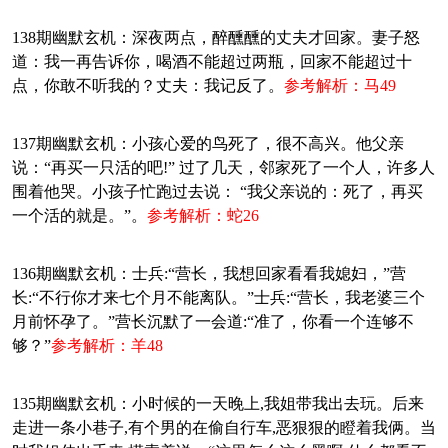
138期幽默玄机：深夜两点，醉醺醺的丈夫才回家。妻子怒
道：我一再告诉你，喝酒不能超过两瓶，回家不能超过十
点，你敢不听我的？丈夫：我记反了。
参考解析：马49
137期幽默玄机：小孩心爱的鸟死了，很不高兴。他父亲
说：“再买一只活的吧!” 过了几天，邻家死了一个人，许多人
围着他哭。小孩子忙跑过去说： “我父亲说的：死了，再买
一个活的就是。”。
参考解析：蛇26
136期幽默玄机：士兵:“营长，我想回家看看我媳妇，”营
长:“不行你才来七个月不能离队。”士兵:“营长，我老婆三个
月前怀孕了。”营长沉默了一会道:“准了，你看一个连够不
够？”
参考解析：羊48
135期幽默玄机：小时候的一天晚上,我姐带我出去玩。后来
走进一条小巷子,有个男的在偷自行车,恶狠狠的瞪着我俩。当