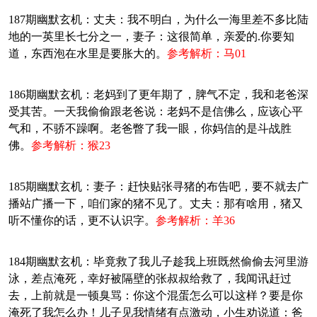
187期幽默玄机：丈夫：我不明白，为什么一海里差不多比陆
地的一英里长七分之一，妻子：这很简单，亲爱的.你要知
道，东西泡在水里是要胀大的。
参考解析：马01
186期幽默玄机：老妈到了更年期了，脾气不定，我和老爸深
受其苦。一天我偷偷跟老爸说：老妈不是信佛么，应该心平
气和，不骄不躁啊。老爸瞥了我一眼，你妈信的是斗战胜
佛。
参考解析：猴23
185期幽默玄机：妻子：赶快贴张寻猪的布告吧，要不就去广
播站广播一下，咱们家的猪不见了。丈夫：那有啥用，猪又
听不懂你的话，更不认识字。
参考解析：羊36
184期幽默玄机：毕竟救了我儿子趁我上班既然偷偷去河里游
泳，差点淹死，幸好被隔壁的张叔叔给救了，我闻讯赶过
去，上前就是一顿臭骂：你这个混蛋怎么可以这样？要是你
淹死了我怎么办！儿子见我情绪有点激动，小生劝说道：爸