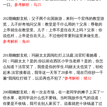
一口。
参考解析：马25
202期幽默玄机：父子两个出国旅游，来到一个宏伟的教堂游
览，儿子好奇地问父亲：教堂是干什么用的？父亲：尊敬的
上帝就住在教堂里。儿子：上帝不是住在天上吗？父亲：你
说也对，上帝是住在天上。不过他经常要到这里来做生意。
参考解析：兔40
201期幽默玄机：玛丽太太因闯红灯上法庭.法官盯着她看，
问：玛丽太太？是的.你以前在西区小学当老师？是的，你怎
么知道？法官笑了，我曾是你的学生.玛丽太太也笑了，轻松
起来.法官接着说，我等这一天等了20多年，现在罚你抄一千
遍“我闯红灯错了，以后再也不犯了.”
参考解析：猪32
200期幽默玄机：有一次去市场，在一老同学的摊子上买了一
些水果，老同学说什么也不要钱。当时我故作生气的说道：
你要是不收钱，我可去别人家买了。说着就把十块钱递了过