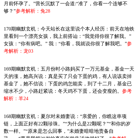
月前怀孕了。”营长沉默了一会道:“准了，你看一个连够不
够？”
参考解析：兔28
170期幽默玄机：今天站长在这里说个本人经历：前天在地铁
里看到一个漂亮女孩，我上前搭讪：“我觉得你很了解我。”
女孩：“你有病吧。” 我：“你看，我就说你很了解我吧。”
参
考解析：龙03
169期幽默玄机：五月份时小路妈买了一万元基金，基金一天
天的涨，她高兴说：真是买了只会下蛋的鸡，有人说该卖掉
基金了，她不信说：下蛋的鸡怎能卖，到了十二月，基金已
缩水不少，小路赶紧说：冬天鸡不下蛋，还会变瘦的。
参考
解析：羊24
168期幽默玄机：夏尔对未婚妻说：“亲爱的，你瞧这串项
链，上面正好有22颗珍珠。”“为什么是22颗呢？”“和你的岁
数一样。”“原来是怎么回事，”未婚妻暗暗地责备自