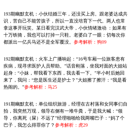
193期幽默玄机：小伙结婚三年，还没买上房。跟老婆达成共
识，苦自己不能苦孩子，所以一直没培育下一代。两人也常
拿这事开玩笑。某日看完汉武大帝，小伙情绪激动 ：如果有
十万铁骑，我也可以打掉一只鞋。老婆白了一眼：切每次你
都派出一亿兵马还不是全军覆没。
参考解析：狗09
192期幽默玄机：火车上广播响起：“16号车厢一位旅客患有
疾病，现寻求医护人员帮助。”话音刚落，坐我对面的大姐站
起身：“小妹，帮我看下东西，我去看一下。”半小时后她回
来了，我问：“您是医生还是护士？”大姐擦了擦汗：“我是看
热闹的。”
参考解析：马25
191期幽默玄机：单位组织旅游，经理在古村落和女同事们自
拍，我突然万现，领导右侧有一堆牛粪，于是我大喊：“领
导，你离死（屎）不远了”经理啪啪给我两嘴巴子：“妈了个
巴子，我怎么得罪你了？
参考解析：虎29