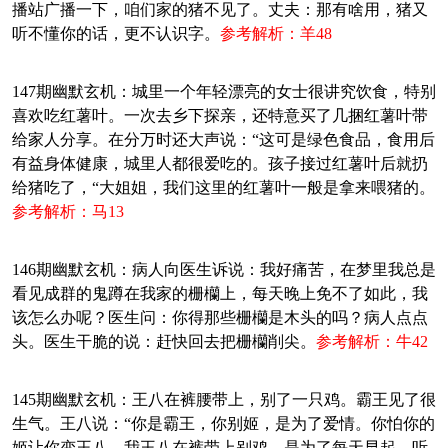
播站广播一下，咱们家的猪不见了。丈夫：那有啥用，猪又
听不懂你的话，更不认识字。
参考解析：羊48
147期幽默玄机：城里一个年轻漂亮的女士很讲究饮食，特别
喜欢吃红薯叶。一次去乡下探亲，还特意买了几捆红薯叶带
给家人分享。在分万时还大声说：“这可是绿色食品，食用后
有益身体健康，城里人都很爱吃的。孩子接过红薯叶后就扔
给猪吃了，“大姐姐，我们这里的红薯叶一般是拿来喂猪的。
参考解析：马13
146期幽默玄机：病人向医生诉说：我好痛苦，在梦里我总是
看见成群的鬼蹲在我家的栅欗上，每天晚上免不了如此，我
该怎么办呢？医生问：你得那些栅欗是木头的吗？病人点点
头。医生干脆的说：赶快回去把栅欗削尖。
参考解析：牛42
145期幽默玄机：王八在裤腰带上，别了一只鸡。霸王见了很
生气。王八说：“你是霸王，你别姬，是为了爱情。你怕你的
姬让你变王八。我王八在裤带上别鸡，是为了每天早起，听