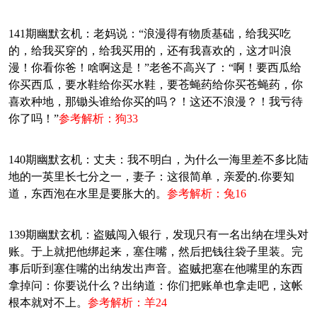
141期幽默玄机：老妈说：“浪漫得有物质基础，给我买吃
的，给我买穿的，给我买用的，还有我喜欢的，这才叫浪
漫！你看你爸！啥啊这是！”老爸不高兴了：“啊！要西瓜给
你买西瓜，要水鞋给你买水鞋，要苍蝇药给你买苍蝇药，你
喜欢种地，那锄头谁给你买的吗？！这还不浪漫？！我亏待
你了吗！”
参考解析：狗33
140期幽默玄机：丈夫：我不明白，为什么一海里差不多比陆
地的一英里长七分之一，妻子：这很简单，亲爱的.你要知
道，东西泡在水里是要胀大的。
参考解析：兔16
139期幽默玄机：盗贼闯入银行，发现只有一名出纳在埋头对
账。于上就把他绑起来，塞住嘴，然后把钱往袋子里装。完
事后听到塞住嘴的出纳发出声音。盗贼把塞在他嘴里的东西
拿掉问：你要说什么？出纳道：你们把账单也拿走吧，这帐
根本就对不上。
参考解析：羊24