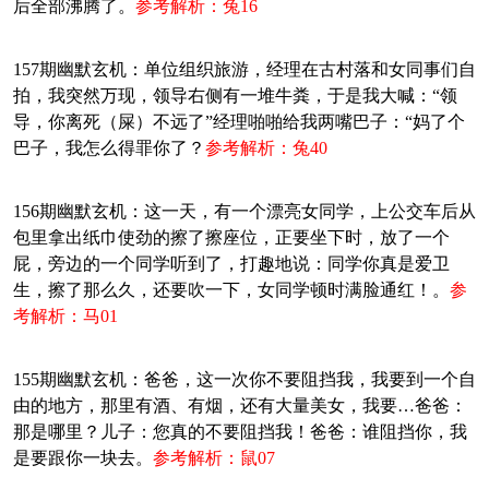
后全部沸腾了。
参考解析：兔16
157期幽默玄机：单位组织旅游，经理在古村落和女同事们自
拍，我突然万现，领导右侧有一堆牛粪，于是我大喊：“领
导，你离死（屎）不远了”经理啪啪给我两嘴巴子：“妈了个
巴子，我怎么得罪你了？
参考解析：兔40
156期幽默玄机：这一天，有一个漂亮女同学，上公交车后从
包里拿出纸巾使劲的擦了擦座位，正要坐下时，放了一个
屁，旁边的一个同学听到了，打趣地说：同学你真是爱卫
生，擦了那么久，还要吹一下，女同学顿时满脸通红！。
参
考解析：马01
155期幽默玄机：爸爸，这一次你不要阻挡我，我要到一个自
由的地方，那里有酒、有烟，还有大量美女，我要…爸爸：
那是哪里？儿子：您真的不要阻挡我！爸爸：谁阻挡你，我
是要跟你一块去。
参考解析：鼠07