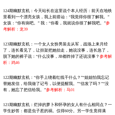
124期幽默玄机：今天站长在这里说个本人经历：前天在地铁
里看到一个漂亮女孩，我上前搭讪：“我觉得你很了解我。”
女孩：“你有病吧。” 我：“你看，我就说你很了解我吧。”
参
考解析：龙39
123期幽默玄机：一个女人女扮男装去从军，战场上来月经
了，连长看见了，让担架把她抬走，她说没事，连长急了，
脱下她的裤子说：“什么没事，JB都炸掉了还说没事？
参考解
析：鸡46
122期幽默玄机：“你手上绕着红线干什么？”“姐姐怕我忘记
替她发信，给我做了记号，以便提醒我。”“信发了吗？”“没
有，她忘了把信给我。”
参考解析：马01
121期幽默玄机：烂掉的萝卜和怀孕的女人有什么相同点？一
学生妙答：都是虫子惹的祸。仅得60分。另一学生竟得满