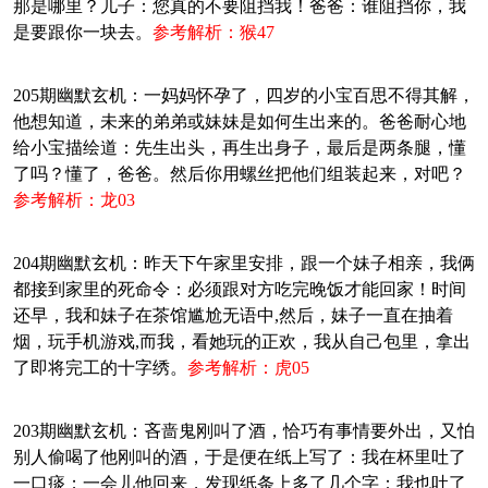
那是哪里？儿子：您真的不要阻挡我！爸爸：谁阻挡你，我
是要跟你一块去。
参考解析：猴47
205期幽默玄机：一妈妈怀孕了，四岁的小宝百思不得其解，
他想知道，未来的弟弟或妹妹是如何生出来的。爸爸耐心地
给小宝描绘道：先生出头，再生出身子，最后是两条腿，懂
了吗？懂了，爸爸。然后你用螺丝把他们组装起来，对吧？
参考解析：龙03
204期幽默玄机：昨天下午家里安排，跟一个妹子相亲，我俩
都接到家里的死命令：必须跟对方吃完晚饭才能回家！时间
还早，我和妹子在茶馆尴尬无语中,然后，妹子一直在抽着
烟，玩手机游戏,而我，看她玩的正欢，我从自己包里，拿出
了即将完工的十字绣。
参考解析：虎05
203期幽默玄机：吝啬鬼刚叫了酒，恰巧有事情要外出，又怕
别人偷喝了他刚叫的酒，于是便在纸上写了：我在杯里吐了
一口痰；一会儿他回来，发现纸条上多了几个字：我也吐了