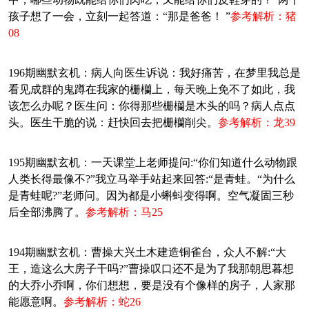
孩子想了一会，立刻一起答道：“那是爸爸！ ”
参考解析：猪
08
196期幽默玄机：病人向医生诉说：我好痛苦，在梦里我总是
看见成群的鬼蹲在我家的栅欗上，每天晚上免不了如此，我
该怎么办呢？医生问：你得那些栅欗是木头的吗？病人点点
头。医生干脆的说：赶快回去把栅欗削尖。
参考解析：龙39
195期幽默玄机：一天课堂上老师提问:“你们知道什么动物跟
人类长得最像不?”我立马举手站起来回答:“是青蛙。“为什么
是青蛙呢?”老师问。因为都是小蝌蚪变得啊。空气凝固三秒
后全部沸腾了。
参考解析：马25
194期幽默玄机：曹操大兴土木建造铜雀台，众人不解:“大
王，造这么大房子干吗?”曹操叹口还不是为了我那朝思暮想
的大乔小乔啊，你们想想，要是没有个像样的房子，人家那
能愿意啊。
参考解析：蛇26