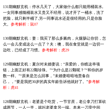
131期幽默玄机：停水几天了，大家做什么都只能用桶装水,
一女同事感慨桶装水又贵又不经用，说才开了一桶水，洗了
把脸，就只剩半桶了,另一同事说水还是很经用的,只是你脸
大。
参考解析：鼠07
130期幽默玄机：妻：我买了那么多酱肉，火腿肠让你切，怎
么一会儿变成这么一点了？夫：噢，我在食堂就是一边切一
边吃，已经成了习惯。
参考解析：虎29
129期幽默玄机：夏尔对未婚妻说：“亲爱的，你瞧这串项
链，上面正好有22颗珍珠。”“为什么是22颗呢？”“和你的岁
数一样。”“原来是怎么回事，”未婚妻暗暗地责备自
己，，“要是我把30岁的真实年龄告诉他就好了。”
参考解
析：虎41
128期幽默玄机：老婆是个吃货，一节甘蔗，老公拿刀打算砍
成两节，一人一半，就叫老婆拿另一端。本来一刀宰中间