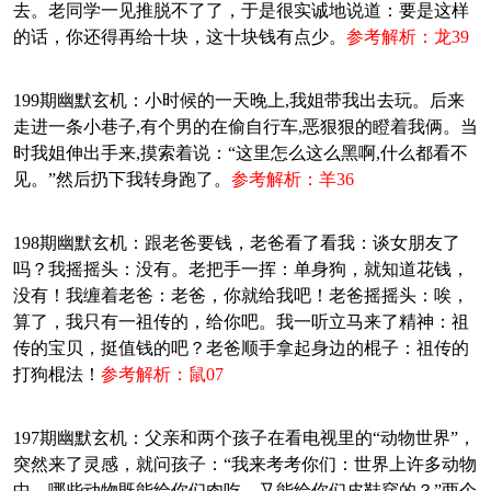
去。老同学一见推脱不了了，于是很实诚地说道：要是这样
的话，你还得再给十块，这十块钱有点少。
参考解析：龙39
199期幽默玄机：小时候的一天晚上,我姐带我出去玩。后来
走进一条小巷子,有个男的在偷自行车,恶狠狠的瞪着我俩。当
时我姐伸出手来,摸索着说：“这里怎么这么黑啊,什么都看不
见。”然后扔下我转身跑了。
参考解析：羊36
198期幽默玄机：跟老爸要钱，老爸看了看我：谈女朋友了
吗？我摇摇头：没有。老把手一挥：单身狗，就知道花钱，
没有！我缠着老爸：老爸，你就给我吧！老爸摇摇头：唉，
算了，我只有一祖传的，给你吧。我一听立马来了精神：祖
传的宝贝，挺值钱的吧？老爸顺手拿起身边的棍子：祖传的
打狗棍法！
参考解析：鼠07
197期幽默玄机：父亲和两个孩子在看电视里的“动物世界”，
突然来了灵感，就问孩子：“我来考考你们：世界上许多动物
中，哪些动物既能给你们肉吃，又能给你们皮鞋穿的？”两个