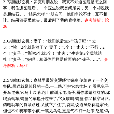
217期幽默玄机：罗克对朋友说：我真不知道医院是怎么回
事，我住进医院后，一个医生说我是阑尾炎，另一个却说我
是胆结石。。‘结果怎样？’朋友问。他们争论不休，互不相
让。结果猜硬币裁决，最后割了我的扁桃腺。
参考解析：蛇
26
216期幽默玄机：妻子：“我们以后生5个孩子吧? ” 丈
夫：“唉，2个就足够了？”妻子：“5个！” 丈夫：“不行，2
个！”妻子：“我说5个就5个！”丈夫：“生完第2个我就结
扎！”妻子：“好吧，希望你同样爱后面的3个孩子……”。
参
考解析：马37
215期幽默玄机：森林里最近交通经常赌塞,便组建了一个交
警队,黑猫就是其只的一员,一上路,可把它给忙坏了,看见兔子
开车过来,它马上吹哨,跑上前训斥道:兔子,看你眼睛红红的,你
喝酒驾车,螃蟹的车也开过来了,它又吹哨:螃蟹,你又横穿马路,
骑电动车的袋鼠路过,又被它拦住了,袋鼠,说道虽然你是家长,
但也不许骑车带小孩,一瞧见乌龟,更是气不打一处来,怒道:乌